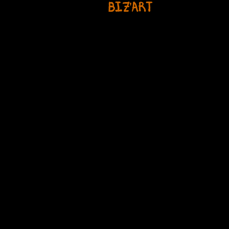
BIZ'ART
Découverte du clown de théâtre, 
clown, impro et création de sket
costumes, accessoires et nez ro
jonglage et de l’équilibré (balle, d
foulard, pedalgo, rolla bolla…). S